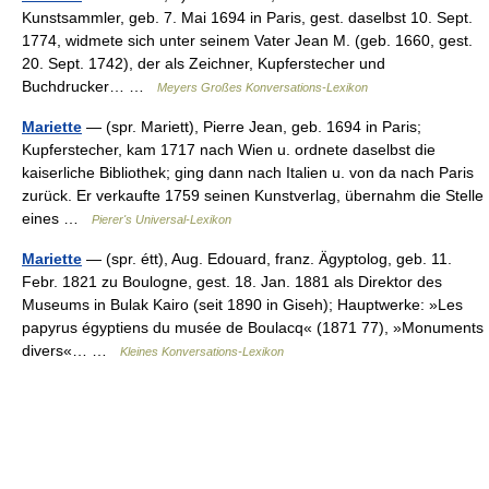
Kunstsammler, geb. 7. Mai 1694 in Paris, gest. daselbst 10. Sept.
1774, widmete sich unter seinem Vater Jean M. (geb. 1660, gest.
20. Sept. 1742), der als Zeichner, Kupferstecher und
Buchdrucker… …
Meyers Großes Konversations-Lexikon
Mariette
— (spr. Mariett), Pierre Jean, geb. 1694 in Paris;
Kupferstecher, kam 1717 nach Wien u. ordnete daselbst die
kaiserliche Bibliothek; ging dann nach Italien u. von da nach Paris
zurück. Er verkaufte 1759 seinen Kunstverlag, übernahm die Stelle
eines …
Pierer's Universal-Lexikon
Mariette
— (spr. étt), Aug. Edouard, franz. Ägyptolog, geb. 11.
Febr. 1821 zu Boulogne, gest. 18. Jan. 1881 als Direktor des
Museums in Bulak Kairo (seit 1890 in Giseh); Hauptwerke: »Les
papyrus égyptiens du musée de Boulacq« (1871 77), »Monuments
divers«… …
Kleines Konversations-Lexikon