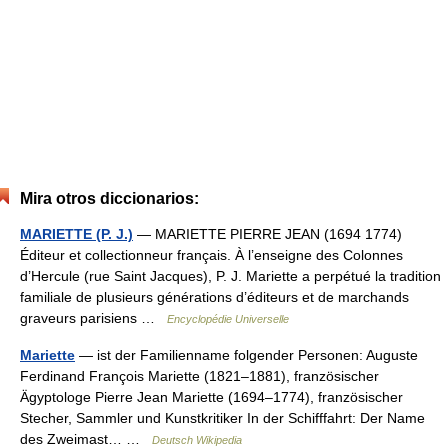
Mira otros diccionarios:
MARIETTE (P. J.)
— MARIETTE PIERRE JEAN (1694 1774)
Éditeur et collectionneur français. À l’enseigne des Colonnes
d’Hercule (rue Saint Jacques), P. J. Mariette a perpétué la tradition
familiale de plusieurs générations d’éditeurs et de marchands
graveurs parisiens …
Encyclopédie Universelle
Mariette
— ist der Familienname folgender Personen: Auguste
Ferdinand François Mariette (1821–1881), französischer
Ägyptologe Pierre Jean Mariette (1694–1774), französischer
Stecher, Sammler und Kunstkritiker In der Schifffahrt: Der Name
des Zweimast… …
Deutsch Wikipedia