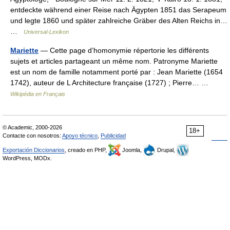
entdeckte während einer Reise nach Ägypten 1851 das Serapeum
und legte 1860 und später zahlreiche Gräber des Alten Reichs in…
…
Universal-Lexikon
Mariette
— Cette page d’homonymie répertorie les différents
sujets et articles partageant un même nom. Patronyme Mariette
est un nom de famille notamment porté par : Jean Mariette (1654
1742), auteur de L Architecture française (1727) ; Pierre… …
Wikipédia en Français
© Academic, 2000-2026
18+
Contacte con nosotros:
Apoyo técnico
,
Publicidad
Exportación Diccionarios
, creado en PHP,
Joomla,
Drupal,
WordPress, MODx.