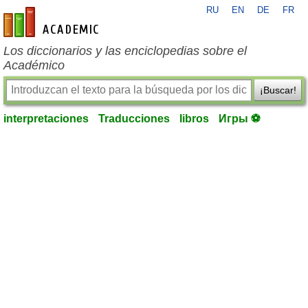
RU
EN
DE
FR
es-academic.com
Los diccionarios y las enciclopedias sobre el
Académico
¡Buscar!
interpretaciones
Traducciones
libros
Игры ⚽