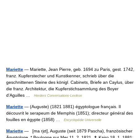
Mariette
— Mariette, Jean Pierre, geb. 1694 zu Paris, gest. 1742,
franz. Kupferstecher und Kunstkenner, schrieb über die
geschnittenen Steine des königl. Cabinets, Briefe an Caylus, über
die franz. Architektur, die Kupferstichsammlung des Boyer
dʼAguilles …
Herders Conversations-Lexikon
Mariette
— (Auguste) (1821 1881) égyptologue français. Il
découvrit le serapeum de Memphis (1851); directeur général des
fouilles en égypte (1858) …
Encyclopédie Universelle
Mariette
— [ma rjɛt], Auguste (seit 1879 Pascha), französischer
Ägyptologe, * Boulogne sur Mer 11. 2. 1821, ✝ Kairo 18. 1. 1881;