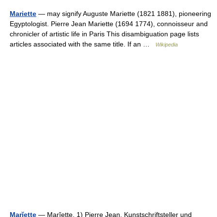
Mariette
— may signify Auguste Mariette (1821 1881), pioneering
Egyptologist. Pierre Jean Mariette (1694 1774), connoisseur and
chronicler of artistic life in Paris This disambiguation page lists
articles associated with the same title. If an …
Wikipedia
Marĭette
— Marĭette, 1) Pierre Jean, Kunstschriftsteller und